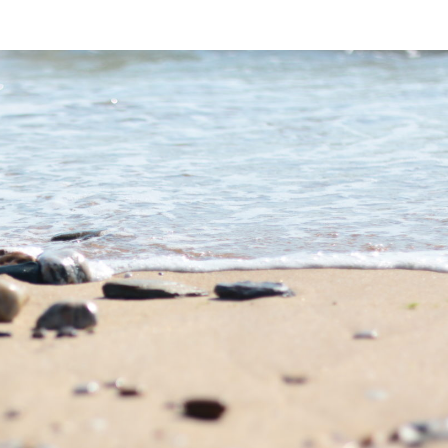
Octobre
Les
Rose –
respirat
Sophro
sonores
Visio
pour se
relaxer
By Hélène
/ 22
septembre 2021
By Hélène
/ 14
octobre 2021
Sophro VisioSpéciale
Octobre Rose
Les respirations
Mercredi 13 octobre
sonores pour s
de 13h à 14h De 13h
relaxer Les son
à 14h je vous invite à
des vertus de
une...
relaxation prof
Grâce au souffl
Read More
créons des...