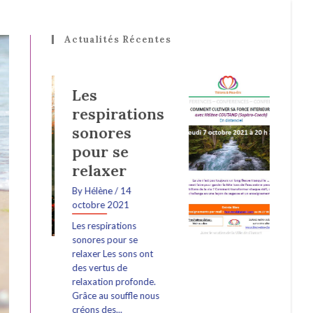
Actualités Récentes
Conférence
ions
« Cultiver
sa force
intérieure »
By Hélène
/ 22
septembre 2021
Jeudi 7 octobre à
20h30 En visio Je suis
ravie d'animer la
e
première conférence
s ont
de la saison pour
l'Association
onde.
Thérapies...
e nous