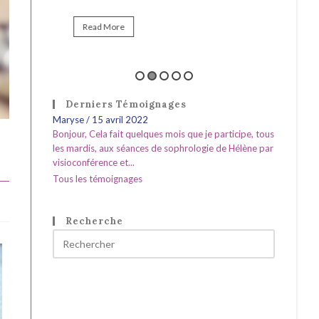
Read More
Derniers Témoignages
Maryse
Gisèle
/
/
30 janvier 2022
15 avril 2022
Bonjour, Cela fait quelques mois que je participe, tous
Hélène Coutand est une thérapeute agréable et
les mardis, aux séances de sophrologie de Hélène par
investie qui m'a initiée à la numérologie avec
visioconférence et...
beaucoup de patience et de...
Tous les témoignages
Recherche