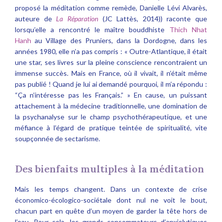
proposé la méditation comme remède, Danielle Lévi Alvarès,
auteure de
La Réparation
(JC Lattès, 2014)) raconte que
lorsqu’elle a rencontré le maître bouddhiste
Thich Nhat
Hanh
au Village des Pruniers, dans la Dordogne, dans les
années 1980, elle n’a pas compris : « Outre-Atlantique, il était
une star, ses livres sur la pleine conscience rencontraient un
immense succès. Mais en France, où il vivait, il n’était même
pas publié ! Quand je lui ai demandé pourquoi, il m’a répondu :
“Ça n’intéresse pas les Français.” » En cause, un puissant
attachement à la médecine traditionnelle, une domination de
la psychanalyse sur le champ psychothérapeutique, et une
méfiance à l’égard de pratique teintée de spiritualité, vite
soupçonnée de sectarisme.
Des bienfaits multiples à la méditation
Mais les temps changent. Dans un contexte de crise
économico-écologico-sociétale dont nul ne voit le bout,
chacun part en quête d’un moyen de garder la tête hors de
l’eau. Pour cela, les grands consommateurs d’anxiolytiques